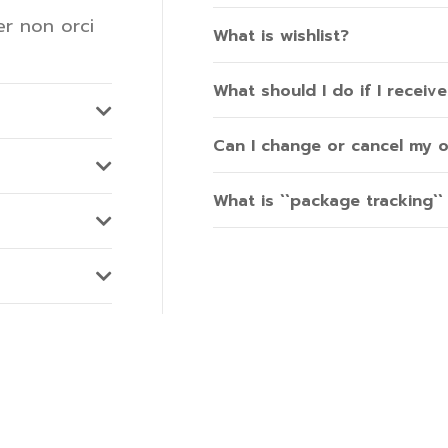
er non orci
What is wishlist?
What should I do if I recei
Can I change or cancel my 
What is ``package tracking``