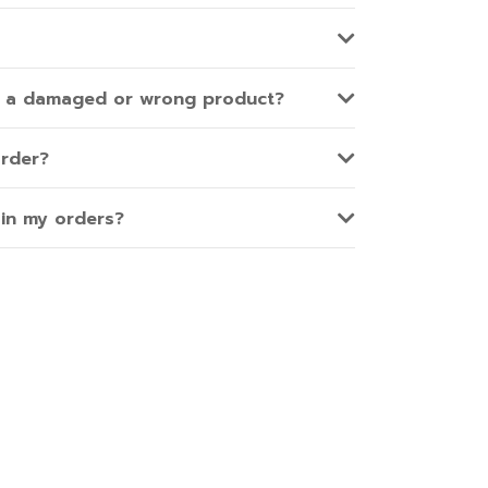
ve a damaged or wrong product?
order?
 in my orders?