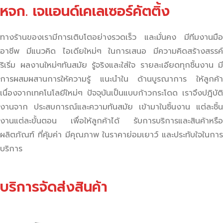
หจก. เจแอนด์เคเลเซอร์คัตติ้ง
ทางร้านของเรามีการเติบโตอย่างรวดเร็ว และมั่นคง มีทีมงานมือ
อาชีพ มีแนวคิด ไอเดียใหม่ๆ ในการเสนอ มีความคิดสร้างสรรค์
ริเริ่ม ผลงานใหม่ๆทันสมัย รู้จริงและใส่ใจ รายละเอียดทุกชิ้นงาน มี
การผสมผสานการให้ความรู้ แนะนำใน ด้านบูรณาการ ให้ลูกค้า
เนื่องจากเทคโนโลยีใหม่ๆ ปัจจุบันเป็นแบบก้าวกระโดด เราจึงปฎิบัติ
งานจาก ประสบการณ์และความทันสมัย เข้ามาในชิ้นงาน แต่ละชิ้น
งานแต่ละขั้นตอน เพื่อให้ลูกค้าได้ รับการบริการและสินค้าหรือ
ผลิตภัณฑ์ ที่คุ้มค่า มีคุณภาพ ในราคาย่อมเยาว์ และประทับใจในการ
บริการ
บริการจัดส่งสินค้า