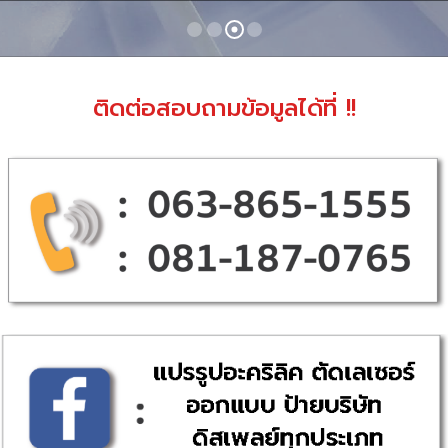
ติดต่อสอบถามข้อมูลได้ที่ !!