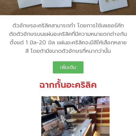
ตัวอักษรอะคริลิคสามารถทำ โดยการใช้เลเซอร์คัท
ตัดตัวอักษรบนแผ่นอะคริลิคที่มีความหนาแตกต่างกัน
ตั้งแต่ 1 มิล-20 มิล แผ่นอะคริลิคจะมีสีให้เลือกหลาย
สี โดยถ้ามีขนาดตัวอักษรที่หนากว่านั้น
เพิ่มเติม
ฉากกั้นอะคริลิค