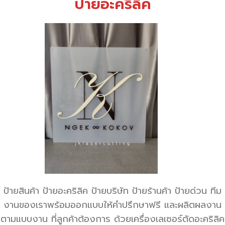
ป้ายอะคริลิค
ป้ายสินค้า ป้ายอะคริลิค ป้ายบริษัท ป้ายร้านค้า ป้ายด่วน ทีม
งานของเราพร้อมออกแบบให้คำปรึกษาฟรี และผลิตผลงาน
ตามแบบงาน ที่ลูกค้าต้องการ ด้วยเครื่องเลเซอร์ตัดอะคริลิค