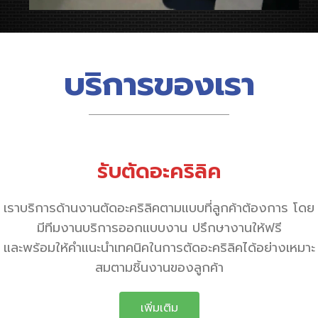
บริการของเรา
รับตัดอะคริลิค
เราบริการด้านงานตัดอะคริลิคตามแบบที่ลูกค้าต้องการ โดย
มีทีมงานบริการออกแบบงาน ปรึกษางานให้ฟรี
และพร้อมให้คำแนะนำเทคนิคในการตัดอะคริลิคได้อย่างเหมาะ
สมตามชิ้นงานของลูกค้า
เพิ่มเติม