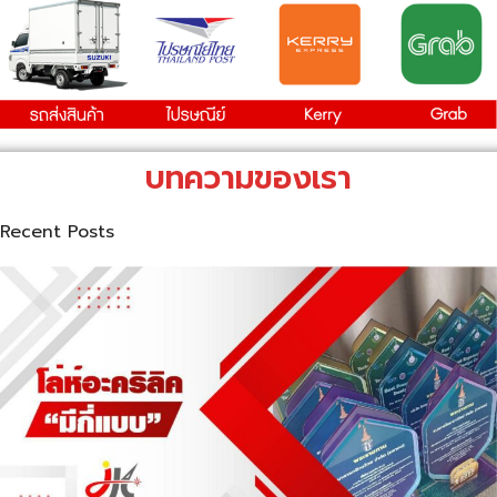
บทความของเรา
Recent Posts