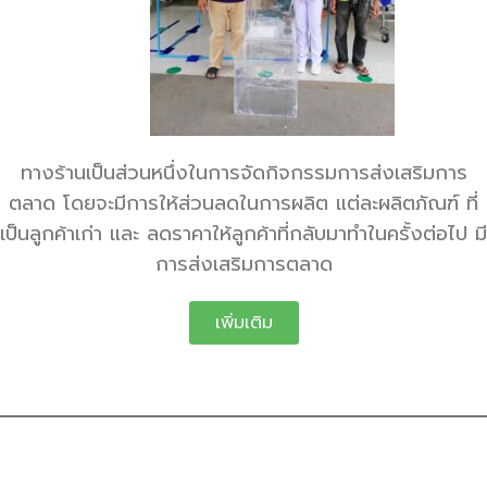
ทางร้านเป็นส่วนหนึ่งในการจัดกิจกรรมการส่งเสริมการ
ตลาด โดยจะมีการให้ส่วนลดในการผลิต แต่ละผลิตภัณฑ์ ที่
เป็นลูกค้าเก่า และ ลดราคาให้ลูกค้าที่กลับมาทำในครั้งต่อไป มี
การส่งเสริมการตลาด
เพิ่มเติม