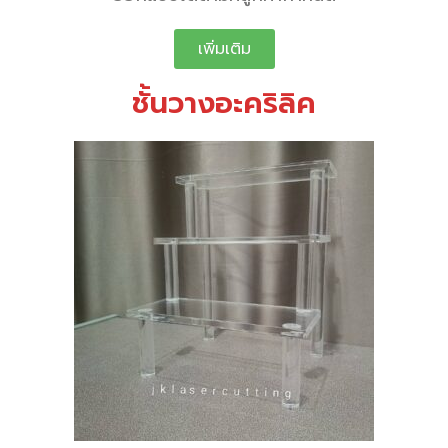
เพิ่มเติม
ชั้นวางอะคริลิค