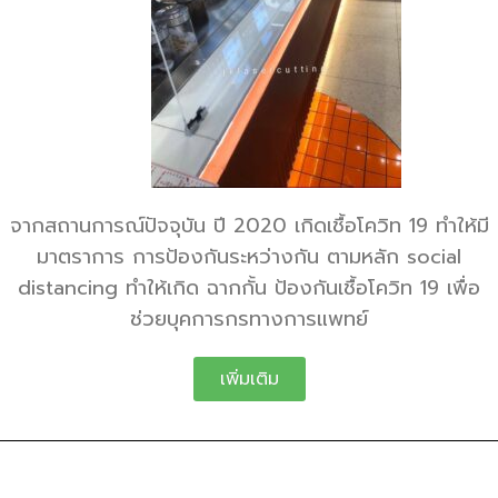
จากสถานการณ์ปัจจุบัน ปี 2020 เกิดเชื้อโควิท 19 ทำให้มี
มาตราการ การป้องกันระหว่างกัน ตามหลัก social
distancing ทำให้เกิด ฉากกั้น ป้องกันเชื้อโควิท 19 เพื่อ
ช่วยบุคการกรทางการแพทย์
เพิ่มเติม