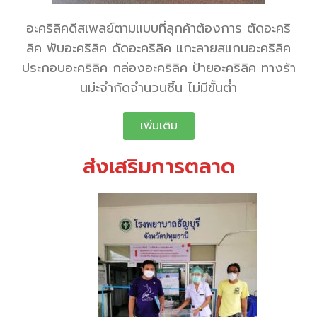
อะคริลิคดีสเพลย์ตามแบบที่ลุกค้าต้องการ ตัดอะคริ
ลิค พับอะคริลิค ดัดอะคริลิค แกะลายสแกนอะคริลิค
ประกอบอะคริลิค กล่องอะคริลิค ป้ายอะคริลิค ทางร้า
นม่ะจำกัดจำนวนชิ้น ไม่มีขั้นต่ำ
เพิ่มเติม
ส่งเสริมการตลาด