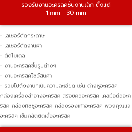
รองรับงานอะคริลิคชิ้นงานเล็ก ตั้งแต่
1 mm - 30 mm
- เลเซอร์ตัดกระดาษ
- เลเซอร์ตัดงานผ้า
- ตัดโมเดล
- งานอะคริลิคขึ้นรูปต่างๆ
- งานอะคริลิคโชว์สินค้า
- รวมไปถึงงานที่เน้นความละเอียด เช่น ต่างหูอะคริลิค
กล่องเครื่องสำอางอะคริลิค สร้อยคออะคริลิค เคสมือถืออะค
ริลิค กล่องทิชชูอะคริลิค กล่องรองเท้าอะคริลิค พวงกุญแจ
อะคริลิค เข็มกลัดติดเสื้ออะคริลิค