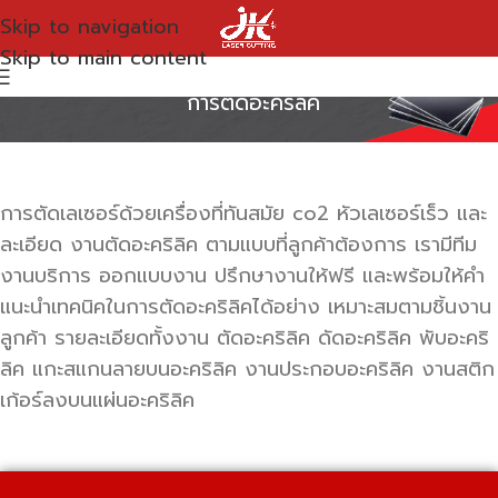
Skip to navigation
Skip to main content
การตัดอะคริลิค
การตัดเลเซอร์ด้วยเครื่องที่ทันสมัย co2 หัวเลเซอร์เร็ว และ
ละเอียด งานตัดอะคริลิค ตามแบบที่ลูกค้าต้องการ เรามีทีม
งานบริการ ออกแบบงาน ปรึกษางานให้ฟรี และพร้อมให้คำ
แนะนำเทคนิคในการตัดอะคริลิคได้อย่าง เหมาะสมตามชิ้นงาน
ลูกค้า รายละเอียดทั้งงาน ตัดอะคริลิค ดัดอะคริลิค พับอะคริ
ลิค แกะสแกนลายบนอะคริลิค งานประกอบอะคริลิค งานสติก
เก้อร์ลงบนแผ่นอะคริลิค