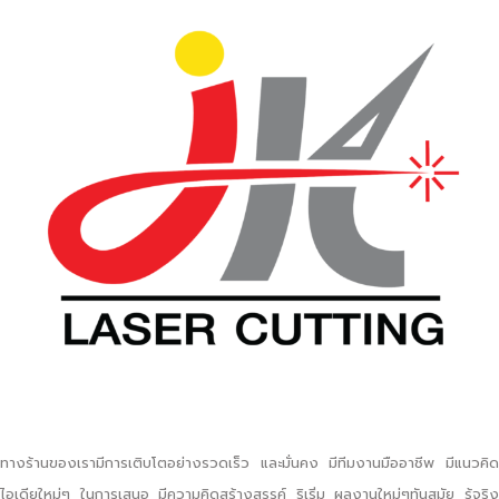
ทางร้านของเรามีการเติบโตอย่างรวดเร็ว และมั่นคง มีทีมงานมืออาชีพ มีแนวคิด
ไอเดียใหม่ๆ ในการเสนอ มีความคิดสร้างสรรค์ ริเริ่ม ผลงานใหม่ๆทันสมัย รู้จริง