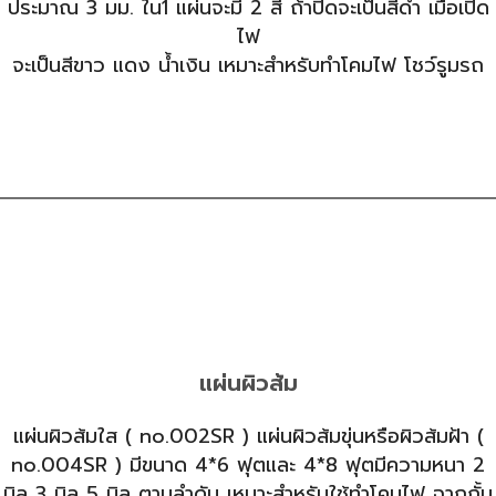
ประมาณ 3 มม. ใน1 แผ่นจะมี 2 สี ถ้าปิดจะเป็นสีดำ เมื่อเปิด
ไฟ
จะเป็นสีขาว แดง น้ำเงิน เหมาะสำหรับทำโคมไฟ โชว์รูมรถ
แผ่นผิวส้ม
แผ่นผิวส้มใส ( no.002SR ) แผ่นผิวส้มขุ่นหรือผิวส้มฝ้า (
no.004SR ) มีขนาด 4*6 ฟุตและ 4*8 ฟุตมีความหนา 2
มิล 3 มิล 5 มิล ตามลำดับ เหมาะสำหรับใช้ทำโคมไฟ ฉากกั้น