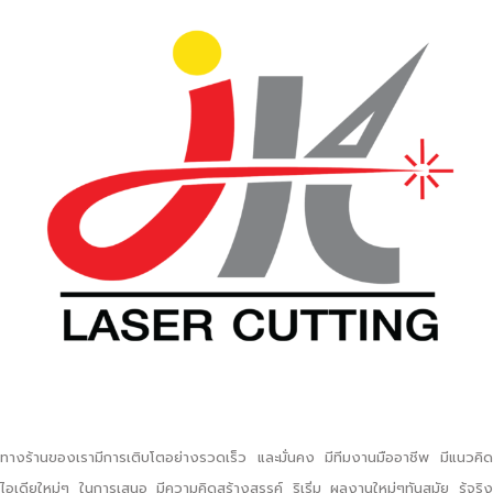
ทางร้านของเรามีการเติบโตอย่างรวดเร็ว และมั่นคง มีทีมงานมืออาชีพ มีแนวคิด
ไอเดียใหม่ๆ ในการเสนอ มีความคิดสร้างสรรค์ ริเริ่ม ผลงานใหม่ๆทันสมัย รู้จริง